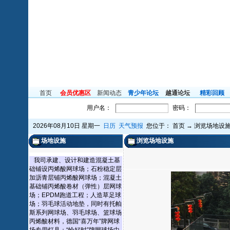
首页
会员优惠区
新闻动态
青少年论坛
越通论坛
精彩回顾
用户名：
密码：
2026年08月10日 星期一
日历
天气预报
您位于：
首页
→
浏览场地设
场地设施
浏览场地设施
我司承建、设计和建造混凝土基
础铺设丙烯酸网球场；石粉稳定层
加沥青层铺丙烯酸网球场；混凝土
基础铺丙烯酸卷材（弹性）层网球
场；EPDM跑道工程；人造草足球
场；羽毛球活动地垫，同时有托帕
斯系列网球场、羽毛球场、篮球场
丙烯酸材料，德国“喜万年”牌网球