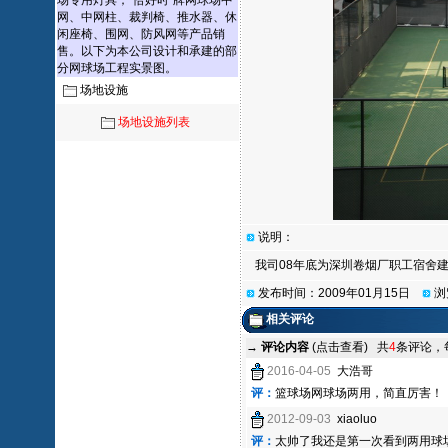
场专用灯具；“恰好时”牌网球场中
网、中网柱、裁判椅、推水器、休
闲座椅、围网、防风网等产品销
售。以下为本公司设计和承建的部
分网球场工程实景图。
场地设施
场地设施列表
说明：
我司08年底为深圳卷烟厂职工宿舍
发布时间：2009年01月15日
浏
相关评论
→
评论内容
(点击查看)
共
4
条评论，
2016-04-05
大浩哥
评：
篮球场网球场两用，简直厉害！
2012-09-03
xiaoluo
评：
太帅了我还是第一次看到两用球