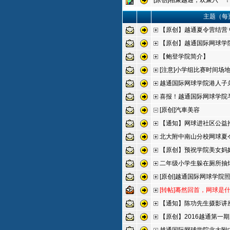
[原创]相聚越通，欢聚六一
主题（每页
【原创】越通夏令营结营
【原创】越通国际网球学院
【鲍登学院简介】
[注意]小学组比赛时间场
越通国际网球学院港人子
喜报！越通国际网球学院
[原创]汽車美容
【通知】网球进社区公益
北大附中南山分校网球夏
【原创】预祝学院美女妈妈
二年级小学生躲在厕所抽
[原创]越通国际网球学院
[转帖]蓦然回首，网球是
【通知】陈功先生摄影讲
【原创】2016越通第一