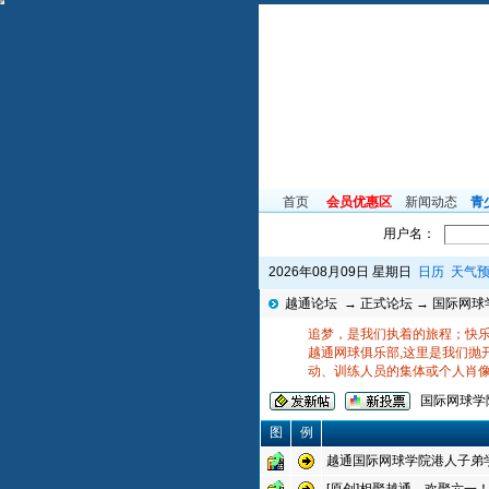
首页
会员优惠区
新闻动态
青
用户名：
2026年08月09日 星期日
日历
天气
越通论坛
→
正式论坛
→
国际网球
追梦，是我们执着的旅程；快乐
越通网球俱乐部,这里是我们抛
动、训练人员的集体或个人肖
国际网球学
图
例
越通国际网球学院港人子弟