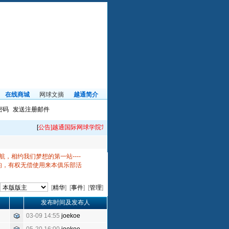
在线商城
网球文摘
越通简介
密码
发送注册邮件
[
公告]越通国际网球学院常年招生！电话33385696！
[
公告二
]微信公众
相约我们梦想的第一站----
的，有权无偿使用来本俱乐部活
[
精华
] [
事件
] [
管理
]
发布时间及发布人
03-09 14:55
joekoe