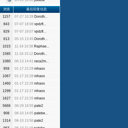
05-20 16:00
joekoe
浏览
最后回复信息
1157
07-27 10:28
Doroth...
843
07-07 18:08
vpdzfl...
829
07-07 18:07
vpdzfl...
613
05-15 13:45
Doroth...
1015
11-19 10:38
Raphae...
1585
11-18 15:12
Doroth...
1080
06-13 14:41
raca2m...
959
01-17 22:29
nihaos
1067
01-17 22:28
nihaos
1460
01-17 22:28
nihaos
1299
01-17 22:27
nihaos
1627
01-17 22:25
nihaos
5666
08-29 16:55
pate2
908
08-10 14:05
patebe...
1314
08-10 13:56
pate2