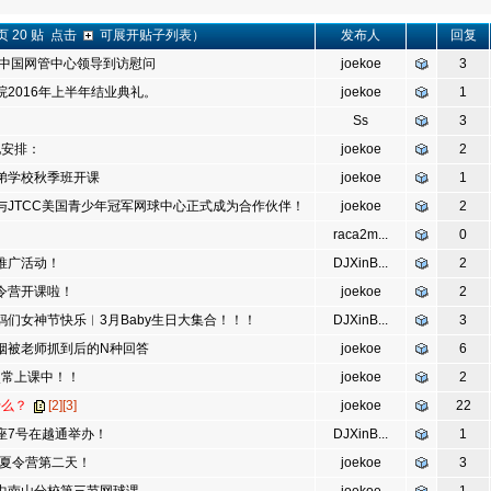
！
 20 贴 点击
可展开贴子列表）
发布人
回复
 中国网管中心领导到访慰问
joekoe
3
2016年上半年结业典礼。
joekoe
1
Ss
3
地安排：
joekoe
2
弟学校秋季班开课
joekoe
1
与JTCC美国青少年冠军网球中心正式成为合作伙伴！
joekoe
2
raca2m...
0
推广活动！
DJXinB...
2
令营开课啦！
joekoe
2
们女神节快乐︱3月Baby生日大集合！！！
DJXinB...
3
烟被老师抓到后的N种回答
joekoe
6
照常上课中！！
joekoe
2
什么？
[2]
[3]
joekoe
22
座7号在越通举办！
DJXinB...
1
期夏令营第二天！
joekoe
3