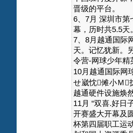
晋级的平台。
6、7月 深圳市
幕，历时共5.5天
7、8月越通国际
天。记忆犹新。另
令营-网球少年精
10月越通国际网
せ崴忱傩小Ｍ
越通硬件设施焕
11月 “双喜.好
开赛盛大开幕及
杯第四届职工运动