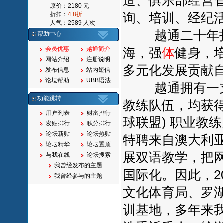
造、俱乐部经营
原价：
2180 元
询、培训、经纪
折扣：
4.8折
人气：2589 人次
越通二十年打造
帮助中心
会员优惠
越通简介
海，强
体
健身，
网站介绍
注册说明
多元化发展贡献
发布信息
站内短信
论坛帮助
UBB语法
越通拥有一支
功能跳转
教练队伍，均获得U
用户列表
财富排行
球联盟) 职业教
发贴排行
积分排行
论坛新贴
论坛热贴
特聘来自澳大利
论坛精华
论坛置顶
展双语教学，把
与我在线
论坛搜索
我曾经发布的主题
国际化。因此，2
我曾经参与的主题
文化体育局、罗
训基地，多年来