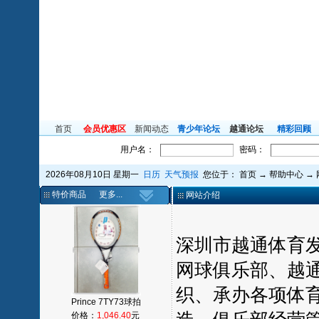
首页
会员优惠区
新闻动态
青少年论坛
越通论坛
精彩回顾
用户名：
密码：
2026年08月10日 星期一
日历
天气预报
您位于：
首页
→
帮助中心
→
特价商品
更多...
网站介绍
深圳市越通体育发
网球俱乐部、越
织、承办各项体
Prince 7TY73球拍
价格：
1,046.40
元