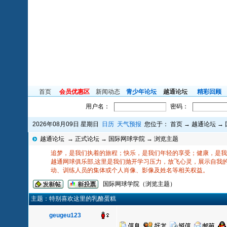
首页
会员优惠区
新闻动态
青少年论坛
越通论坛
精彩回顾
用户名：
密码：
2026年08月09日 星期日
日历
天气预报
您位于：
首页
→
越通论坛
→
越通论坛
→
正式论坛
→
国际网球学院
→ 浏览主题
追梦，是我们执着的旅程；快乐，是我们年轻的享受；健康，是我们
越通网球俱乐部,这里是我们抛开学习压力，放飞心灵，展示自我
动、训练人员的集体或个人肖像、影像及姓名等相关权益。
国际网球学院（浏览主题）
主题：特别喜欢这里的乳酪蛋糕
geugeu123