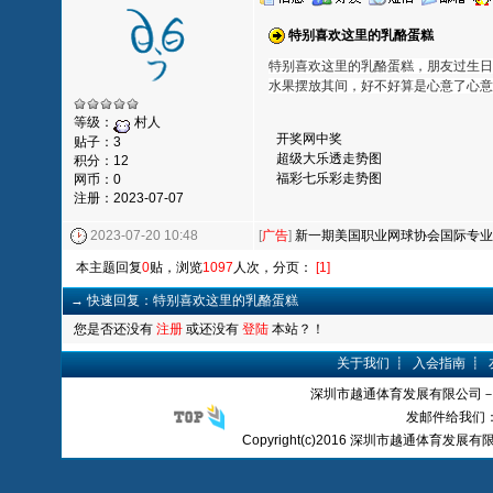
特别喜欢这里的乳酪蛋糕
特别喜欢这里的乳酪蛋糕，朋友过生日
水果摆放其间，好不好算是心意了心意
等级：
村人
开奖网中奖
贴子：3
超级大乐透走势图
积分：12
福彩七乐彩走势图
网币：0
注册：2023-07-07
2023-07-20 10:48
[
广告
]
新一期美国职业网球协会国际专
本主题回复
0
贴，浏览
1097
人次，分页：
[1]
→ 快速回复：特别喜欢这里的乳酪蛋糕
您是否还没有
注册
或还没有
登陆
本站？！
关于我们
┋
入会指南
┋
深圳市越通体育发展有限公司
发邮件给我们：yue
Copyright(c)2016 深圳市越通体育发展有