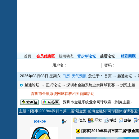
首页
会员优惠区
新闻动态
青少年论坛
越通论坛
精彩回顾
用户名：
密码：
2026年08月08日 星期六
[
公告]越通国际网球学院常年招生！电话33385696！
日历
天气预报
您位于：
首页
→
越通论坛
[
公告二
→
越通论坛
→
正式论坛
→
深圳市金融系统业余网球联赛
→ 浏览主题
深圳市金融系统网球联赛相关新闻活动
深圳市金融系统业余网球联赛（浏览主题）
主题：[赛事]2019年深圳市第二届“紫金葉·前海金融杯”网球团体邀请赛圆
joekoe
[赛事]2019年深圳市第二届“紫