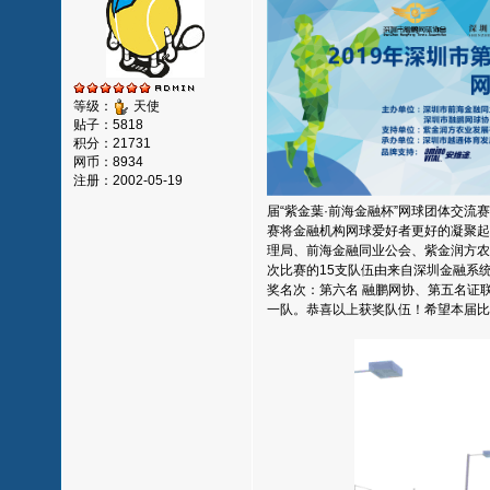
等级：
天使
贴子：5818
积分：21731
网币：8934
注册：2002-05-19
届“紫金葉·前海金融杯”网球团体交
赛将金融机构网球爱好者更好的凝聚起
理局、前海金融同业公会、紫金润方农
次比赛的15支队伍由来自深圳金融系
奖名次：第六名 融鹏网协、第五名证联
一队。恭喜以上获奖队伍！希望本届比