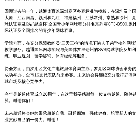
回顾过去的一年，越通体育以深圳赛区办赛标准为模板，在深圳及全
太原、江西南昌、赣州和九江、福建福州、江苏常州、常熟和徐州、湖北
球认证赛及6站“越通杯”全国青少年网球积分排名系列赛CTJ-B500
际认证及全国排名的青少年网球赛事。
学院方面，在充分保障教练员“三天三检”的情况下港人子弟学校的网
教学服务。越通国际网球学院与美国佛罗里达州的SVB网球学院及加
练、职业规划、留学咨询、体育经纪等服务。
协会方面，由罗湖区文化广电旅游体育局主办，罗湖区网球协会承办的
成功举办，全市16支代表队前来参赛。未来协会将继续充分发挥罗湖
球市场及核心竞争力。
今年是越通体育成立20周年，在这里我要感谢每一位支持越通、陪伴
翼。谢谢你们！
未来越通将会继续秉承超越自我、融通四海、强体健身、培育新人的
业贡献自己的一份力。谢谢！