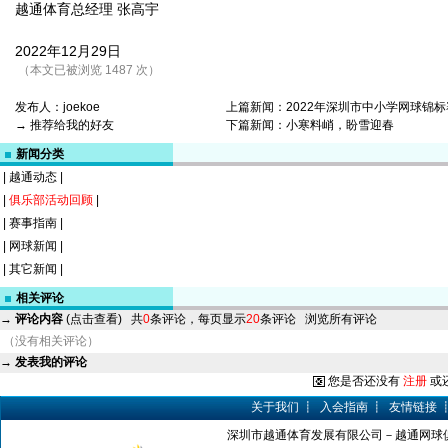
越通体育总经理 张高宇
2022年12月29日
（本文已被浏览 1487 次）
发布人：
joekoe
上篇新闻：
2022年深圳市中小学网球锦标赛
→ 推荐给我的好友
下篇新闻：
小寒料峭，盼雪迎春
新闻分类
|
越通动态
|
|
俱乐部活动回顾
|
|
赛事指南
|
|
网球新闻
|
|
其它新闻
|
相关评论
→
评论内容
(点击查看)
共
0
条评论，每页显示
20
条评论
浏览所有评论
（没有相关评论）
→
发表我的评论
您是否还没有
注册
或
关于我们
┋
入会指南
┋
友情链接
深圳市越通体育发展有限公司－越通网球