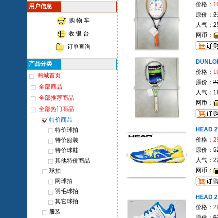
价格：
1
用户信息
原价：
2
购 物 车
人气：25
收 银 台
网币：
订单查询
DUNLO
产品分类
价格：
1
商城首页
原价：
2
全部商品
人气：18
全部推荐商品
网币：
全部热门商品
特价商品
HEAD 
特价球拍
价格：
2
特价服装
原价：
5
特价球鞋
人气：22
其他特价商品
网币：
球拍
网球拍
羽毛球拍
HEAD 
其它球拍
价格：
2
服装
原价：
5