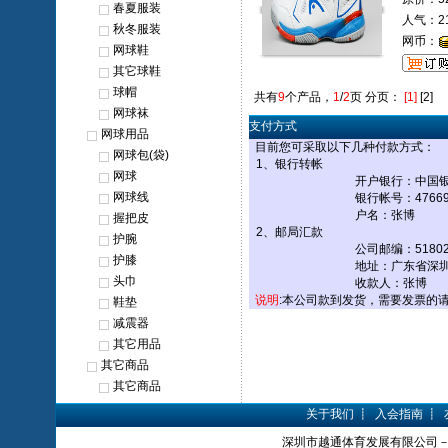
春夏服装
人气：21
秋冬服装
网币：
网球鞋
其它球鞋
球帽
共有
9
个产品，
1
/
2
页 分页：
[1]
[2]
网球袜
支付方式
网球用品
目前您可采取以下几种付款方式：
网球包(袋)
1、银行转帐
网球
开户银行：中国
网球线
银行帐号：476693
户名：张博
握把皮
2、邮局汇款
护腕
公司邮编：51802
护膝
地址：广东省深圳
头巾
收款人：张博
说明
:本公司款到发货，需要发票的
鞋垫
减震器
其它用品
其它商品
其它商品
关于我们
┋
入会指南
┋
深圳市越通体育发展有限公司