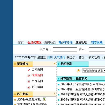
首页
会员优惠区
新闻动态
青少年论坛
越通论坛
精彩回顾
用户名：
密码：
2026年08月07日 星期五
日历
天气预报
您位于：
首页
→
新闻动态
→
新闻链接
新闻搜索
全部新闻
推荐新闻
推荐新闻 → 推荐新闻
图片新闻
2025年UTR深圳越通青少年网球
热门新闻
2025年第十五届“越通杯”深圳市青少年
热门新闻
2025年ITF国际网球大师赛MT20
USPTA教练员培训...
2025年ITF国际网球大师赛MT20
网球“美国”大学梦招募中
2025年ITF国际网球大师赛MT20