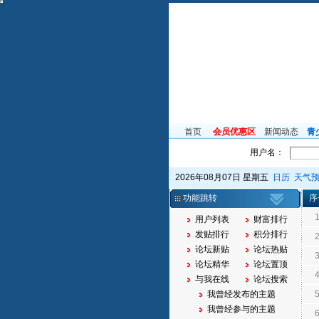
首页
会员优惠区
新闻动态
青
用户名：
2026年08月07日 星期五
日历
天气
功能跳转
序
用户列表
财富排行
发贴排行
积分排行
论坛新贴
论坛热贴
论坛精华
论坛置顶
与我在线
论坛搜索
我曾经发布的主题
我曾经参与的主题