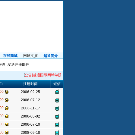
在线商城
网球文摘
越通简介
密码
发送注册邮件
[
公告]越通国际网球学院常年招生！电话33385696！
[
公告二
]微信公
币
注册时间
短信
00
2006-02-25
00
2006-07-12
00
2008-11-17
00
2006-05-02
00
2006-07-10
00
2008-09-18