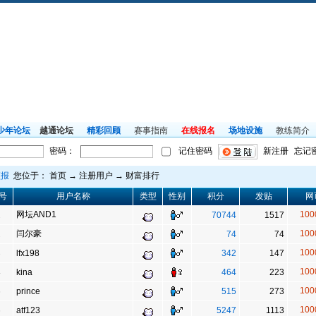
少年论坛
越通论坛
精彩回顾
赛事指南
在线报名
场地设施
教练简介
密码：
记住密码
新注册
忘记
预报
您位于：
首页
→
注册用户
→
财富排行
号
用户名称
类型
性别
积分
发贴
网
网坛AND1
100
1
70744
1517
闫尔豪
100
2
74
74
100
3
lfx198
342
147
100
4
kina
464
223
100
5
prince
515
273
100
6
atf123
5247
1113