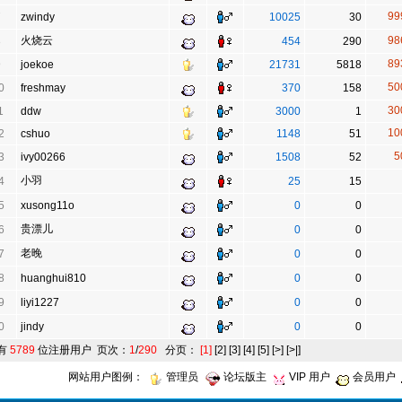
99
7
zwindy
10025
30
火烧云
98
8
454
290
89
9
joekoe
21731
5818
50
0
freshmay
370
158
30
1
ddw
3000
1
10
2
cshuo
1148
51
5
3
ivy00266
1508
52
小羽
4
25
15
5
xusong11o
0
0
贵漂儿
6
0
0
老晚
7
0
0
8
huanghui810
0
0
9
liyi1227
0
0
0
jindy
0
0
有
5789
位注册用户 页次：
1
/
290
分页：
[1]
[2]
[3]
[4]
[5]
[>]
[>|]
网站用户图例：
管理员
论坛版主
VIP 用户
会员用户