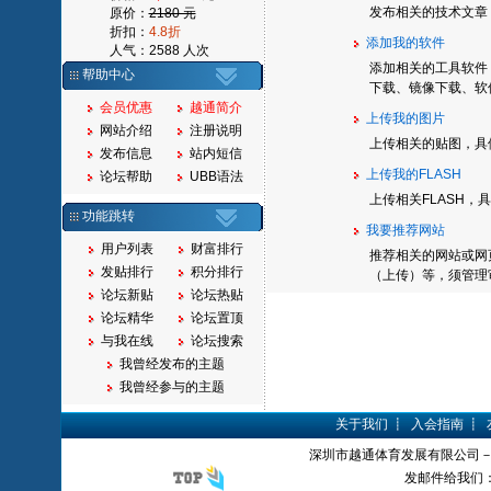
发布相关的技术文章
原价：
2180 元
折扣：
4.8折
添加我的软件
人气：2588 人次
添加相关的工具软件
帮助中心
下载、镜像下载、软
会员优惠
越通简介
上传我的图片
网站介绍
注册说明
上传相关的贴图，具
发布信息
站内短信
上传我的FLASH
论坛帮助
UBB语法
上传相关FLASH
功能跳转
我要推荐网站
用户列表
财富排行
推荐相关的网站或网
发贴排行
积分排行
（上传）等，须管理
论坛新贴
论坛热贴
论坛精华
论坛置顶
与我在线
论坛搜索
我曾经发布的主题
我曾经参与的主题
关于我们
┋
入会指南
┋
深圳市越通体育发展有限公司
发邮件给我们：yue