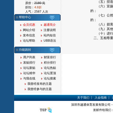
（五）捏造或
原价：
2180 元
（六）宣扬封
折扣：
4.8折
的；
人气：2587 人次
（七）公然侮
帮助中心
的；
（八）损害国
会员优惠
越通简介
（九）其他违
网站介绍
注册说明
（十）进行商
发布信息
站内短信
二、互相尊重
论坛帮助
UBB语法
功能跳转
用户列表
财富排行
发贴排行
积分排行
论坛新贴
论坛热贴
论坛精华
论坛置顶
与我在线
论坛搜索
我曾经发布的主题
我曾经参与的主题
关于我们
┋
入会指南
┋
深圳市越通体育发展有限公司
发邮件给我们：yue