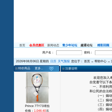
首页
会员优惠区
新闻动态
青少年论坛
越通论坛
精彩回顾
用户名：
密码：
2026年08月06日 星期四
日历
天气预报
您位于：
首页
→
帮助中心
→
特价商品
更多...
注册说明
欢迎您加入本
自觉遵守以下
一、不得利用
和公民的合法
（一）煽动抗
（二）煽动颠
（三）煽动分
Prince 7TY73球拍
（四）煽动民
价格：
1,046.40
元